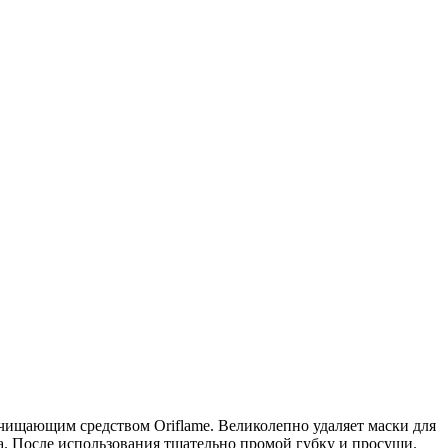
очищающим средством Oriflame. Великолепно удаляет маски для
а. После использования тщательно промой губку и просуши.