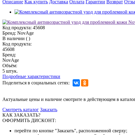
Описание
Как купить
Доставка
Оплата
Гарантии
Возврат
Отз
Код продукта:
45608
Бренд:
NovAge
В наличии
(
)
Код продукта:
45608
Бренд:
NovAge
Объём:
5 штук.
Подробные характеристики
Поделиться в социальных сетях:
Актуальные цены и наличие смотрите в действующем в катало
Смотреть каталог
Заказать
КАК ЗАКАЗАТЬ?
ОФОРМИТЬ ДИСКОНТ:
перейти по кнопке "Заказать", расположенной сверху;