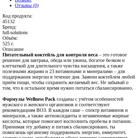
Отзывы
(0)
Код продукта:
45132
Бренд:
full-solutions
Объём:
525 г.
Описание
Питательный коктейль для контроля веса
– это готовое
решение для завтрака, обеда или ужина, богатое белком и
клетчаткой для длительного чувства насыщения, а также
полезными жирами и 23 витаминами и минералами – для
поддержания энергии в течение дня. Замени коктейлем любой
приём пищи, чтобы сохранить желаемый вес. Не забывай о
том, что в остальное время нужно питаться сбалансированно.
Формулы Wellness Pack
созданы с учётом особенностей
мужского и женского организмов и соответствуют
рекомендациям ВОЗ. В каждом саше – спектр витаминов и
минералов, а также антиоксиданты и незаменимые жирные
кислоты, которые помогают восполнить пробелы в питании.
Принимая эту добавку и питаясь сбалансировано, ты
помогаешь организму поддерживать энергию, иммунитет,
здоровье кожи, метаболизм и общее хорошее самочувствие.