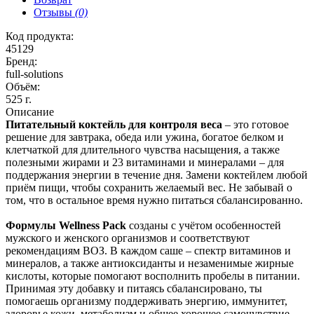
Отзывы
(0)
Код продукта:
45129
Бренд:
full-solutions
Объём:
525 г.
Описание
Питательный коктейль для контроля веса
– это готовое
решение для завтрака, обеда или ужина, богатое белком и
клетчаткой для длительного чувства насыщения, а также
полезными жирами и 23 витаминами и минералами – для
поддержания энергии в течение дня. Замени коктейлем любой
приём пищи, чтобы сохранить желаемый вес. Не забывай о
том, что в остальное время нужно питаться сбалансированно.
Формулы Wellness Pack
созданы с учётом особенностей
мужского и женского организмов и соответствуют
рекомендациям ВОЗ. В каждом саше – спектр витаминов и
минералов, а также антиоксиданты и незаменимые жирные
кислоты, которые помогают восполнить пробелы в питании.
Принимая эту добавку и питаясь сбалансировано, ты
помогаешь организму поддерживать энергию, иммунитет,
здоровье кожи, метаболизм и общее хорошее самочувствие.