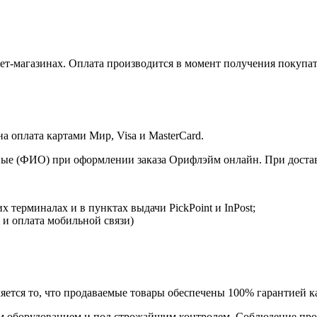
т-магазинах. Оплата производится в момент получения покупат
 оплата картами Мир, Visa и MasterCard.
ые (ФИО) при оформлении заказа Орифлэйм онлайн. При доставк
 терминалах и в пунктах выдачи PickPoint и InPost;
 и оплата мобильной связи)
ется то, что продаваемые товары обеспечены 100% гарантией ка
 оборудованием и под строжайшим контролем. Соблюдение прои