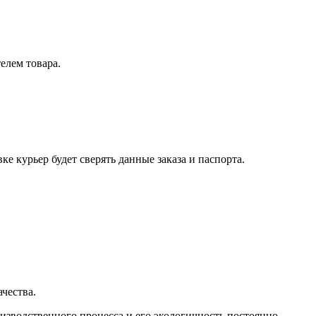
елем товара.
е курьер будет сверять данные заказа и паспорта.
чества.
зводственного процесса и его экологичность постоянно