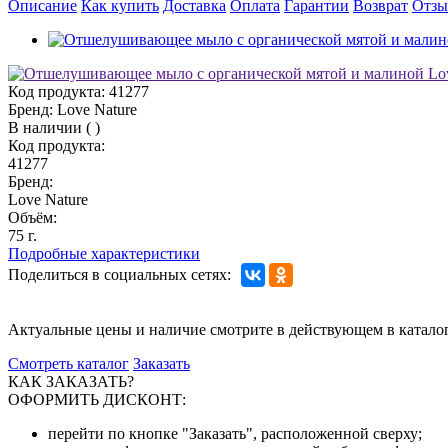
Описание
Как купить
Доставка
Оплата
Гарантии
Возврат
Отз
Код продукта:
41277
Бренд:
Love Nature
В наличии
(
)
Код продукта:
41277
Бренд:
Love Nature
Объём:
75 г.
Подробные характеристики
Поделиться в социальных сетях:
Актуальные цены и наличие смотрите в действующем в катало
Смотреть каталог
Заказать
КАК ЗАКАЗАТЬ?
ОФОРМИТЬ ДИСКОНТ:
перейти по кнопке "Заказать", расположенной сверху;