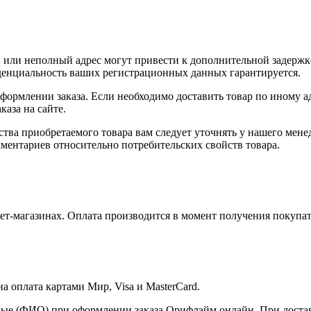
или неполный адрес могут привести к дополнительной задержк
иденциальность ваших регистрационных данных гарантируется.
оформлении заказа. Если необходимо доставить товар по иному а
аза на сайте.
ства приобретаемого товара вам следует уточнять у нашего мене
ментариев относительно потребительских свойств товара.
т-магазинах. Оплата производится в момент получения покупат
 оплата картами Мир, Visa и MasterCard.
ые (ФИО) при оформлении заказа Орифлэйм онлайн. При доставк