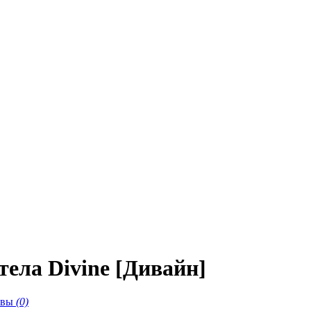
ела Divine [Дивайн]
ывы
(0)