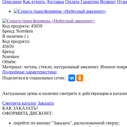
Описание
Как купить
Доставка
Оплата
Гарантии
Возврат
Отз
Код продукта:
45659
Бренд:
Norrsken
В наличии
(
)
Код продукта:
45659
Бренд:
Norrsken
Объём:
Материал: латунь, стекло, натуральный амазонит. Ионное покрыт
Подробные характеристики
Поделиться в социальных сетях:
Актуальные цены и наличие смотрите в действующем в катало
Смотреть каталог
Заказать
КАК ЗАКАЗАТЬ?
ОФОРМИТЬ ДИСКОНТ:
перейти по кнопке "Заказать", расположенной сверху;