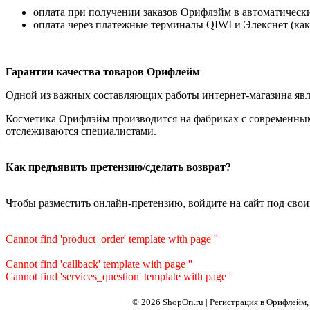
оплата при получении заказов Орифлэйм в автоматических
оплата через платежные терминалы QIWI и Элекснет (как
Гарантии качества товаров Орифлейм
Одной из важных составляющих работы интернет-магазина явля
Косметика Орифлэйм производится на фабриках с современным
отслеживаются специалистами.
Как предъявить претензию/сделать возврат?
Чтобы разместить онлайн-претензию, войдите на сайт под сво
Cannot find 'product_order' template with page ''
Cannot find 'callback' template with page ''
Cannot find 'services_question' template with page ''
© 2026 ShopOri.ru | Регистрация в Орифлейм, 