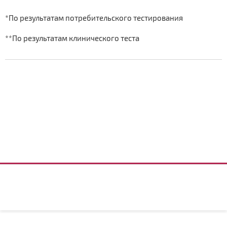
*По результатам потребительского тестирования
**По результатам клинического теста
© 2026 ShopOri.ru | Регистрация в Орифлейм, каталог, заказы.
Сайт