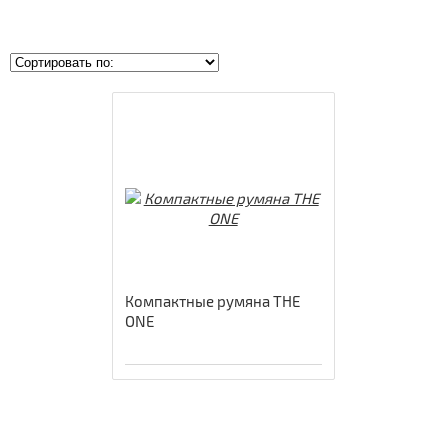
Лицо
Макияж
Ароматы
Для тела
Для волос
Аксессуары
Для мужчин
Компактные румяна THE
Wellness
ONE
Эфирные масла
Для детей и младенцев