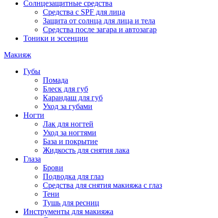
Солнцезащитные средства
Средства с SPF для лица
Защита от солнца для лица и тела
Средства после загара и автозагар
Тоники и эссенции
Макияж
Губы
Помада
Блеск для губ
Карандаш для губ
Уход за губами
Ногти
Лак для ногтей
Уход за ногтями
База и покрытие
Жидкость для снятия лака
Глаза
Брови
Подводка для глаз
Средства для снятия макияжа с глаз
Тени
Тушь для ресниц
Инструменты для макияжа