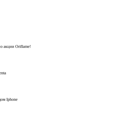
о акции Oriflame!
enta
ом Iphone