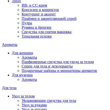
Лицо
BB- и CC-крем
Консилер и корректор
Контуринг и акцент
Праймер и закрепляющий спрей
Пудра
Румяна и бронзер
Средства для снятия макияжа
Тональная основа
Ароматы
Для женщин
Ароматы
Парфюмерные средства для ухода за телом
Спреи для тела и дезодоранты
Подарочные наборы и миниатюры ароматов
Для мужчин
Ароматы
Для тела
Уход за телом
Увлажняющие средства для тела
Уход за руками
Уход за ногами