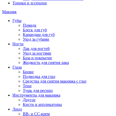
Тоники и эссенции
Макияж
Губы
Помада
Блеск для губ
Карандаш для губ
Уход за губами
Ногти
Лак для ногтей
Уход за ногтями
База и покрытие
Жидкость для снятия лака
Глаза
Брови
Подводка для глаз
Средства для снятия макияжа с глаз
Тени
Тушь для ресниц
Инструменты для макияжа
Другое
Кисти и аппликаторы
Лицо
BB- и CC-крем