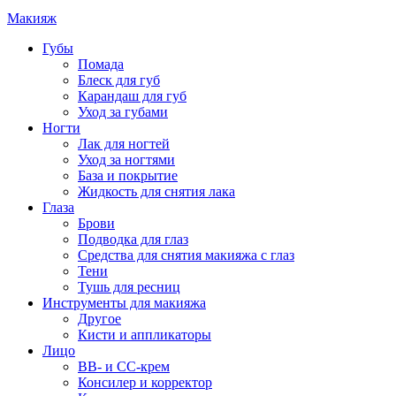
Макияж
Губы
Помада
Блеск для губ
Карандаш для губ
Уход за губами
Ногти
Лак для ногтей
Уход за ногтями
База и покрытие
Жидкость для снятия лака
Глаза
Брови
Подводка для глаз
Средства для снятия макияжа с глаз
Тени
Тушь для ресниц
Инструменты для макияжа
Другое
Кисти и аппликаторы
Лицо
BB- и CC-крем
Консилер и корректор