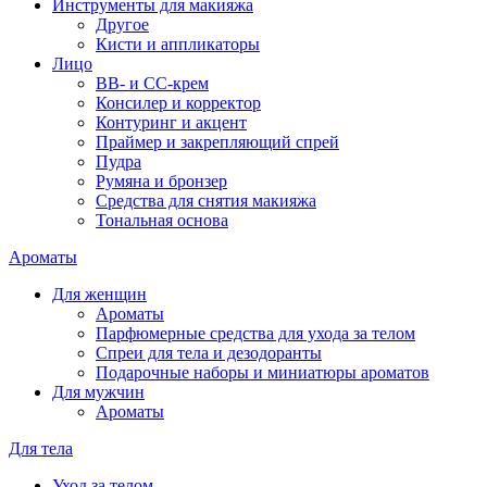
Инструменты для макияжа
Другое
Кисти и аппликаторы
Лицо
BB- и CC-крем
Консилер и корректор
Контуринг и акцент
Праймер и закрепляющий спрей
Пудра
Румяна и бронзер
Средства для снятия макияжа
Тональная основа
Ароматы
Для женщин
Ароматы
Парфюмерные средства для ухода за телом
Спреи для тела и дезодоранты
Подарочные наборы и миниатюры ароматов
Для мужчин
Ароматы
Для тела
Уход за телом