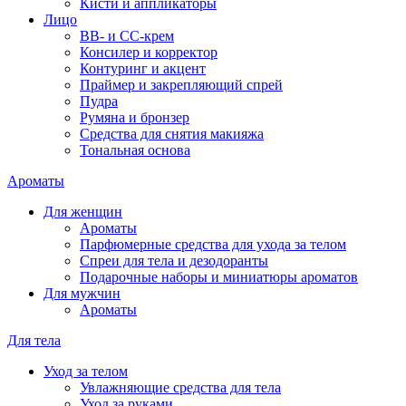
Кисти и аппликаторы
Лицо
BB- и CC-крем
Консилер и корректор
Контуринг и акцент
Праймер и закрепляющий спрей
Пудра
Румяна и бронзер
Средства для снятия макияжа
Тональная основа
Ароматы
Для женщин
Ароматы
Парфюмерные средства для ухода за телом
Спреи для тела и дезодоранты
Подарочные наборы и миниатюры ароматов
Для мужчин
Ароматы
Для тела
Уход за телом
Увлажняющие средства для тела
Уход за руками