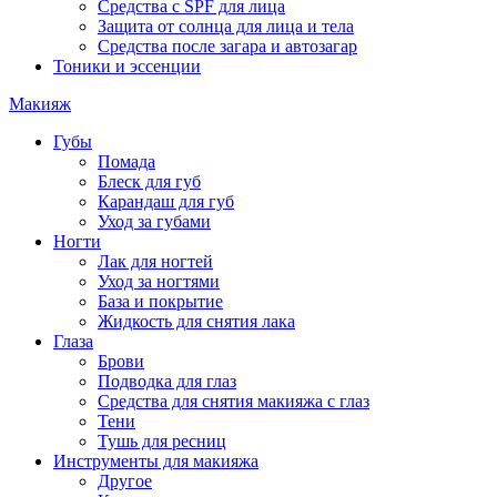
Средства с SPF для лица
Защита от солнца для лица и тела
Средства после загара и автозагар
Тоники и эссенции
Макияж
Губы
Помада
Блеск для губ
Карандаш для губ
Уход за губами
Ногти
Лак для ногтей
Уход за ногтями
База и покрытие
Жидкость для снятия лака
Глаза
Брови
Подводка для глаз
Средства для снятия макияжа с глаз
Тени
Тушь для ресниц
Инструменты для макияжа
Другое