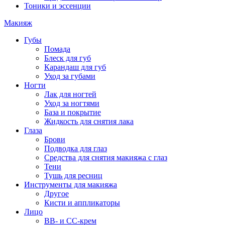
Тоники и эссенции
Макияж
Губы
Помада
Блеск для губ
Карандаш для губ
Уход за губами
Ногти
Лак для ногтей
Уход за ногтями
База и покрытие
Жидкость для снятия лака
Глаза
Брови
Подводка для глаз
Средства для снятия макияжа с глаз
Тени
Тушь для ресниц
Инструменты для макияжа
Другое
Кисти и аппликаторы
Лицо
BB- и CC-крем