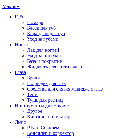
Макияж
Губы
Помада
Блеск для губ
Карандаш для губ
Уход за губами
Ногти
Лак для ногтей
Уход за ногтями
База и покрытие
Жидкость для снятия лака
Глаза
Брови
Подводка для глаз
Средства для снятия макияжа с глаз
Тени
Тушь для ресниц
Инструменты для макияжа
Другое
Кисти и аппликаторы
Лицо
BB- и CC-крем
Консилер и корректор